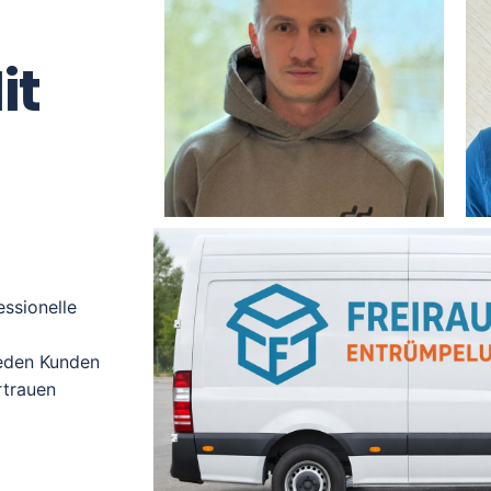
it
ssionelle
jeden Kunden
rtrauen