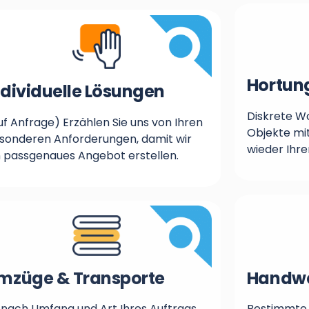
Hortun
ndividuelle Lösungen
Diskrete W
uf Anfrage) Erzählen Sie uns von Ihren
Objekte mit
sonderen Anforderungen, damit wir
wieder Ihre
n passgenaues Angebot erstellen.
mzüge & Transporte
Handwe
 nach Umfang und Art Ihres Auftrags
Bestimmte 